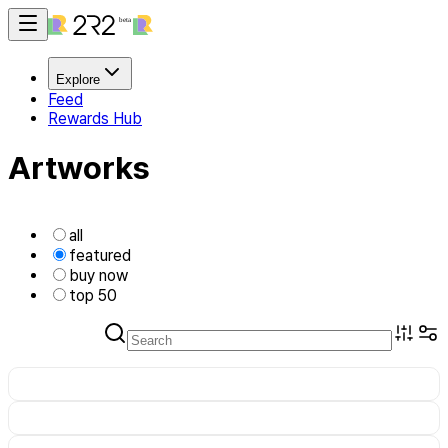
Explore
Feed
Rewards Hub
Artworks
all
featured
buy now
top 50